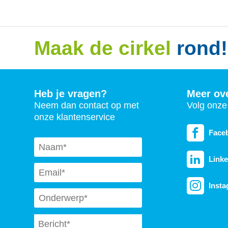
Maak de cirkel
rond!
Heb je vragen?
Meer ov
Neem dan contact op met
Volg onze 
onze klantenservice
Face
Naam
*
Linke
Email
*
Inst
Subject
*
Message
*