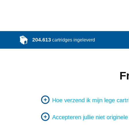
204.613
cartridges ingeleverd
F
Hoe verzend ik mijn lege cart
Accepteren jullie niet originel