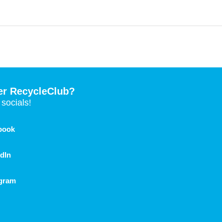
er RecycleClub?
socials!
book
dIn
agram