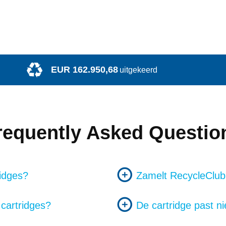
EUR 162.950,68
uitgekeerd
requently Asked Questio
ridges?
Zamelt RecycleClub 
e cartridges?
De cartridge past ni