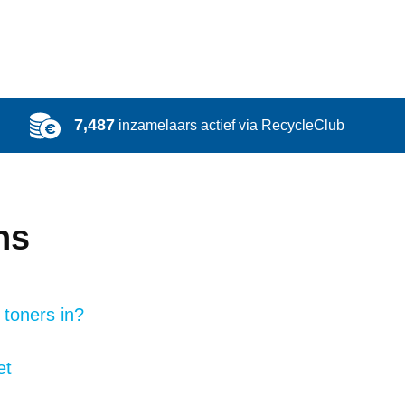
7,487
inzamelaars actief via RecycleClub
ns
toners in?
et