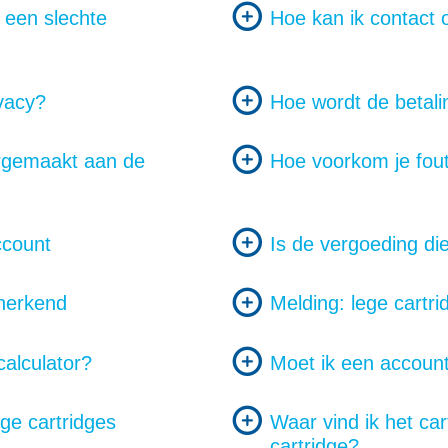
t een slechte
Hoe kan ik contact
ivacy?
Hoe wordt de betali
rgemaakt aan de
Hoe voorkom je fout
ccount
Is de vergoeding di
 herkend
Melding: lege cartrid
calculator?
Moet ik een accou
ge cartridges
Waar vind ik het ca
cartridge?