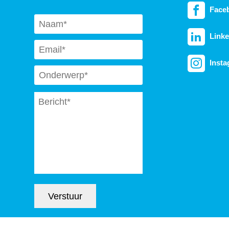
Face
Naam
*
Linke
Email
*
Inst
Subject
*
Message
*
Verstuur