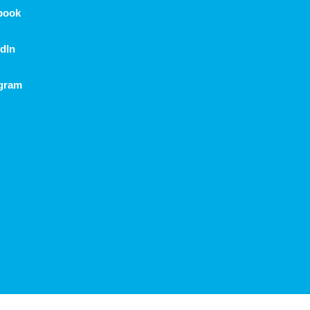
book
dIn
agram