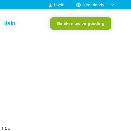
Login
Nederlands
English
Help
Bereken uw vergoeding
Francais
Deutsch
Portugees
in de