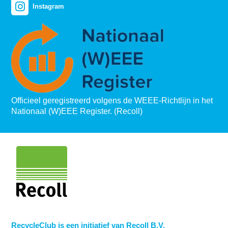
Instagram
Officieel geregistreerd volgens de WEEE-Richtlijn in het
Nationaal (W)EEE Register. (Recoll)
RecycleClub is een initiatief van Recoll B.V.