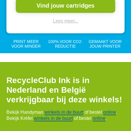
Vind jouw cartridges
Lees meer...
PRINT MEER
100% VOOR CO2-
GEMAAKT VOOR
VOOR MINDER
REDUCTIE
JOUW PRINTER
RecycleClub Ink is in
Nederland en België
verkrijgbaar bij deze winkels!
Bekijk Handyman
winkels in de buurt
of bestel
online
.
Bekijk Krëfel
winkels in de buurt
of bestel
online
.