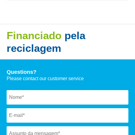
Financiado
pela
reciclagem
Questions?
Please contact our customer service
Naam
*
Email
*
Subject
*