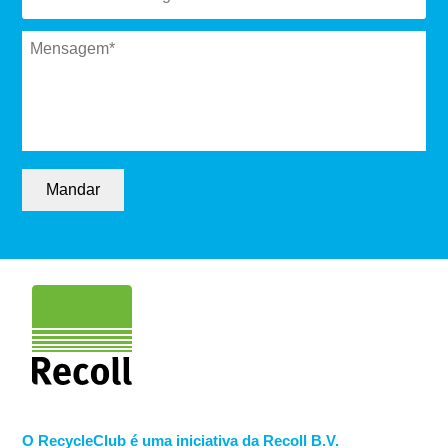
Message
*
Mandar
O RecycleClub é uma iniciativa da Recoll B.V.