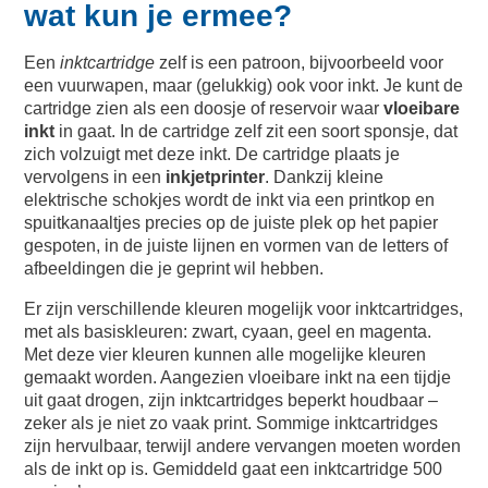
wat kun je ermee?
Een
inkt
cartridge
zelf is een patroon, bijvoorbeeld voor
een vuurwapen, maar (gelukkig) ook voor inkt. Je kunt de
cartridge zien als een doosje of reservoir waar
vloeibare
inkt
in gaat. In de cartridge zelf zit een soort sponsje, dat
zich volzuigt met deze inkt. De cartridge plaats je
vervolgens in een
inkjetprinter
. Dankzij kleine
elektrische schokjes wordt de inkt via een printkop en
spuitkanaaltjes precies op de juiste plek op het papier
gespoten, in de juiste lijnen en vormen van de letters of
afbeeldingen die je geprint wil hebben.
Er zijn verschillende kleuren mogelijk voor inktcartridges,
met als basiskleuren: zwart, cyaan, geel en magenta.
Met deze vier kleuren kunnen alle mogelijke kleuren
gemaakt worden. Aangezien vloeibare inkt na een tijdje
uit gaat drogen, zijn inktcartridges beperkt houdbaar –
zeker als je niet zo vaak print. Sommige inktcartridges
zijn hervulbaar, terwijl andere vervangen moeten worden
als de inkt op is. Gemiddeld gaat een inktcartridge 500