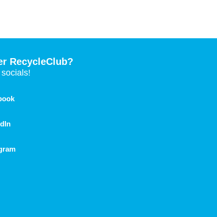
er RecycleClub?
socials!
book
dIn
agram