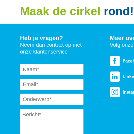
Maak de cirkel
rond!
Heb je vragen?
Meer ov
Neem dan contact op met
Volg onze 
onze klantenservice
Face
Naam
*
Linke
Email
*
Inst
Subject
*
Message
*