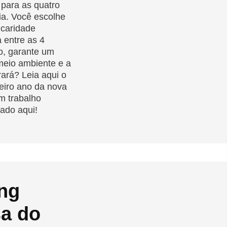
 para as quatro
ia. Você escolhe
 caridade
 entre as 4
ão, garante um
meio ambiente e a
ará? Leia aqui o
meiro ano da nova
m trabalho
tado aqui!
ng
sa do