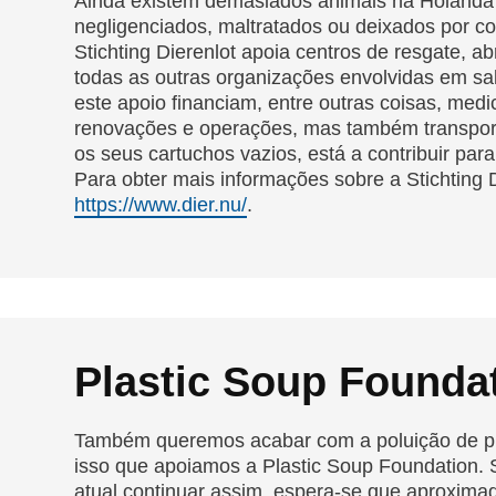
Ainda existem demasiados animais na Holanda
negligenciados, maltratados ou deixados por co
Stichting Dierenlot apoia centros de resgate, a
todas as outras organizações envolvidas em sa
este apoio financiam, entre outras coisas, med
renovações e operações, mas também transport
os seus cartuchos vazios, está a contribuir para
Para obter mais informações sobre a Stichting D
https://www.dier.nu/
.
Plastic Soup Founda
Também queremos acabar com a poluição de plá
isso que apoiamos a Plastic Soup Foundation.
atual continuar assim, espera-se que aproxima