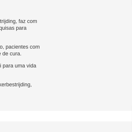
ijding, faz com
squisas para
o, pacientes com
e de cura.
ui para uma vida
rbestrijding,