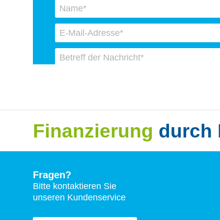
Finanzierung
durch 
Fragen?
Bitte kontaktieren Sie
unseren Kundenservice
Naam
*