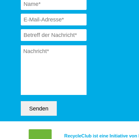
Email
*
Subject
*
Message
*
Senden
RecycleClub ist eine Initiative von