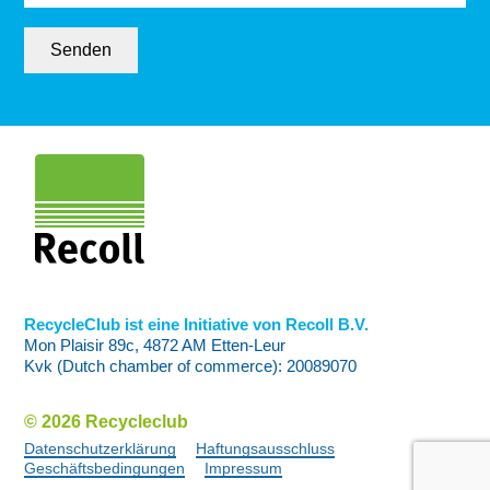
Senden
RecycleClub ist eine Initiative von Recoll B.V.
Mon Plaisir 89c, 4872 AM Etten-Leur
Kvk (Dutch chamber of commerce): 20089070
© 2026 Recycleclub
Datenschutzerklärung
Haftungsausschluss
Geschäftsbedingungen
Impressum