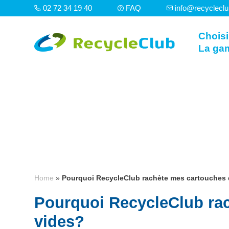
02 72 34 19 40
FAQ
info@recyclecl
Choisi
La ga
Home
»
Pourquoi RecycleClub rachète mes cartouches 
Pourquoi RecycleClub ra
vides?