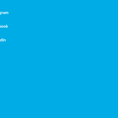
agram
book
dIn