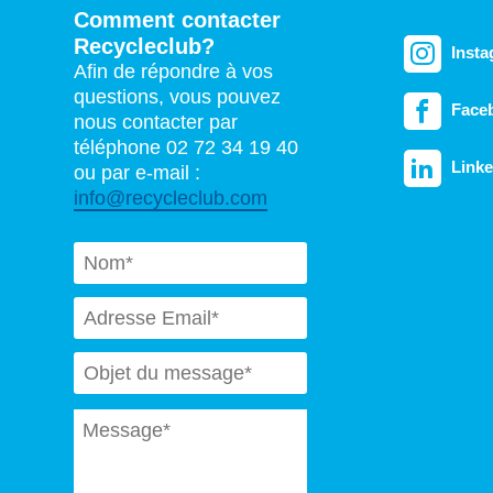
Comment contacter
Recycleclub?
Inst
Afin de répondre à vos
questions, vous pouvez
Face
nous contacter par
téléphone 02 72 34 19 40
Linke
ou par e-mail :
info@recycleclub.com
Naam
*
Email
*
Subject
*
Message
*