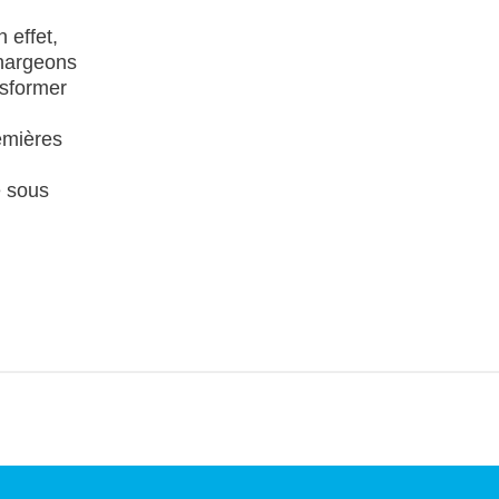
 effet,
chargeons
nsformer
emières
é sous